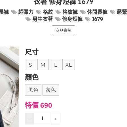
衣著 修身短褲 1679
長褲
超彈力
格紋
格紋褲
休閒長褲
鬆
男生衣著
修身短褲
1679
商品資訊
尺寸
S
M
L
XL
顏色
黑色
灰色
特價 690