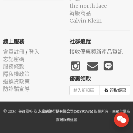
the north face
韓版商品
Calvin Klein
線上服務
社群追蹤
會員註冊
/
登入
接收優惠與新產品資訊
忘記密碼
服務條款
隱私權政策
優惠領取
退換貨政策
防詐騙宣導
領取優惠
© 2026.
美飾風格
為
永富網路行銷有限公司(50891436)
版權所有 - 由
飛鼠電商
雲端服務
建置