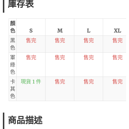
庫存表
顏
色
S
M
L
XL
黑
售完
售完
售完
售完
色
軍
售完
售完
售完
售完
綠
色
卡
現貨 1 件
售完
售完
售完
其
色
商品描述