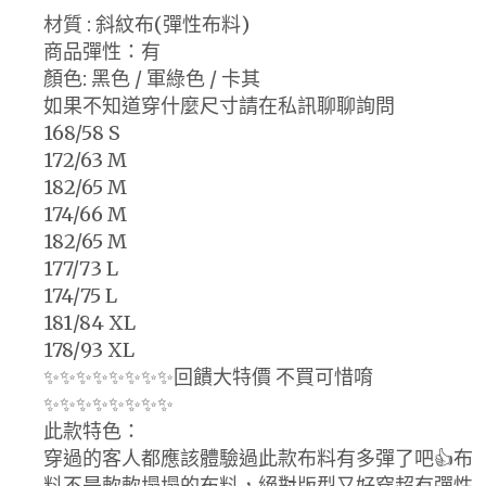
材質 : 斜紋布(彈性布料)
商品彈性：有
顏色: 黑色 / 軍綠色 / 卡其
如果不知道穿什麼尺寸請在私訊聊聊詢問
168/58 S
172/63 M
182/65 M
174/66 M
182/65 M
177/73 L
174/75 L
181/84 XL
178/93 XL
✨✨✨✨✨✨✨✨回饋大特價 不買可惜唷
✨✨✨✨✨✨✨✨
此款特色：
穿過的客人都應該體驗過此款布料有多彈了吧👍布
料不是軟軟塌塌的布料，絕對版型又好穿超有彈性