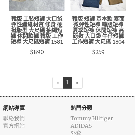
韓版 工裝短褲 大口袋
韓版 短褲 基本款 素面
彈性纖維材質 修身 硬
微彈性短褲 韓版短褲
挺版型 大尺碼 抽繩短
夏季短褲 休閒短褲 高
褲 休閒款褲 韓版 工作
磅數 大口袋 牛仔短褲
短褲 大尺碼短褲 1581
工作短褲 大尺碼 1604
$890
$259
«
1
»
網站導覽
熱門分類
聯絡我們
Tommy Hilfiger
官方網站
ADIDAS
外套