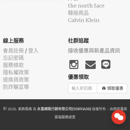
the north face
韓版商品
Calvin Klein
線上服務
社群追蹤
會員註冊
/
登入
接收優惠與新產品資訊
忘記密碼
服務條款
隱私權政策
優惠領取
退換貨政策
防詐騙宣導
領取優惠
© 2026.
美飾風格
為
永富網路行銷有限公司(50891436)
版權所有 - 由
飛鼠電商
雲端服務
建置