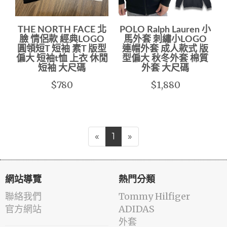
THE NORTH FACE 北
POLO Ralph Lauren 小
臉 情侶款 經典LOGO
馬外套 刺繡小LOGO
圓領短T 短袖 素T 版型
連帽外套 成人款式 版
偏大 短袖t恤 上衣 休閒
型偏大 秋冬外套 棉質
短袖 大尺碼
外套 大尺碼
$780
$1,880
«
1
»
網站導覽
熱門分類
聯絡我們
Tommy Hilfiger
官方網站
ADIDAS
外套