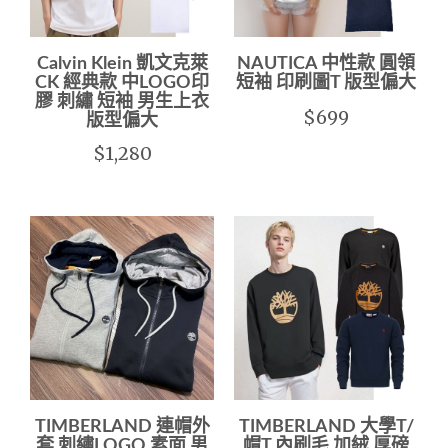
Calvin Klein 凱文克萊
NAUTICA 中性款 圓領
CK 經典款 中LOGO印
短袖 印刷圖T 版型偏大
膠 刺繡 短袖 男生上衣
$699
版型偏大
$1,280
TIMBERLAND 連帽外
TIMBERLAND 大學T/
套 刺繡LOGO 素面 男
帽T 內刷毛 加絨 厚磅