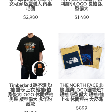
女可穿 版型偏大 內裏
刺繡小LOGO 長袖 版
毛圈
型偏大
$2,980
$1,480
Timberland 踢不爛 短
THE NORTH FACE 北
袖 重磅 上衣 短袖t恤
臉 經典LOGO圓領短T
背後大LOGO 休閒短袖
短袖 版型偏大 短袖t恤
男裝 版型偏大 虎年豹
上衣 休閒短袖 大尺碼
紋款
$899