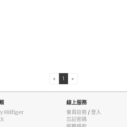
«
1
»
類
線上服務
 Hilfiger
會員註冊
/
登入
AS
忘記密碼
服務條款