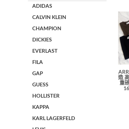
ADIDAS
CALVIN KLEIN
CHAMPION
DICKIES
EVERLAST
FILA
ARR
GAP
造 高
重磅
GUESS
1
HOLLISTER
KAPPA
KARL LAGERFELD