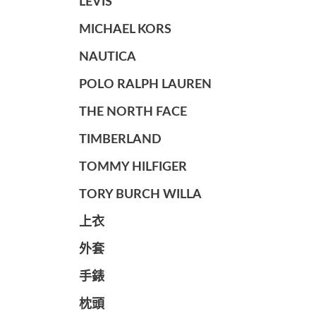
LEVIS
MICHAEL KORS
NAUTICA
POLO RALPH LAUREN
THE NORTH FACE
TIMBERLAND
TOMMY HILFIGER
TORY BURCH WILLA
上衣
外套
手錶
枕頭