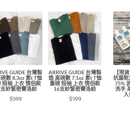
IVE GUIDE 台灣製
ARRIVE GUIDE 台灣製
【現貨
磅數 8.3oz 素t T恤
造 高磅數 7.1oz 素t T恤
抗菌乾
 短袖 上衣 情侶款
重磅 短袖 上衣 情侶款
75%
6支紗緊密賽洛紡
16支紗緊密賽洛紡
洗手 
入
$599
$599