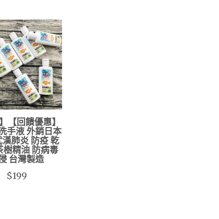
】【回饋優惠】
洗手液 外銷日本
 武漢肺炎 防疫 乾
茶樹精油 防病毒
侵 台灣製造
$199