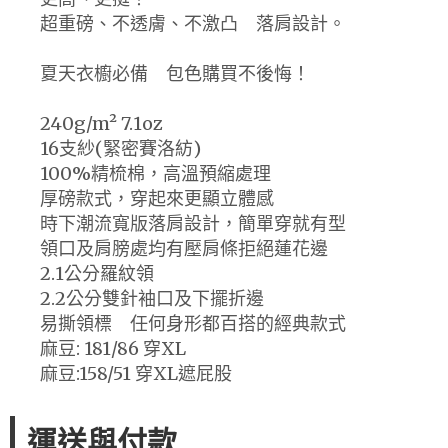
超重磅、不透膚、不激凸 落肩設計。
夏天衣櫥必備 包色購買不後悔！
240g/m² 7.1oz
16支紗(緊密賽洛紡)
100%精梳棉，高溫預縮處理
厚磅款式，穿起來更顯立體感
時下潮流寬版落肩設計，簡單穿就有型
領口及肩膀處均有壓肩條拒絕蓮花邊
2.1公分羅紋領
2.2公分雙針袖口及下擺折邊
易撕領標 任何身形都百搭的經典款式
麻豆: 181/86 穿XL
麻豆:158/51 穿XL遮屁股
運送與付款