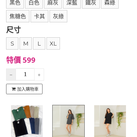
黑色
白色
麻灰
深藍
鐵灰
森綠
焦糖色
卡其
灰綠
尺寸
S
M
L
XL
特價 599
加入購物車