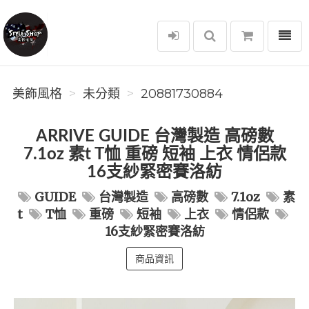
選單
美飾風格
美飾風格
未分類
20881730884
ARRIVE GUIDE 台灣製造 高磅數
7.1oz 素t T恤 重磅 短袖 上衣 情侶款
16支紗緊密賽洛紡
GUIDE
台灣製造
高磅數
7.1oz
素
t
T恤
重磅
短袖
上衣
情侶款
16支紗緊密賽洛紡
商品資訊