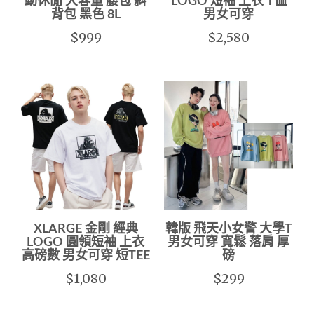
動休閒 大容量 腰包 斜
LOGO 短袖 上衣 T恤
背包 黑色 8L
男女可穿
$999
$2,580
XLARGE 金剛 經典
韓版 飛天小女警 大學T
LOGO 圓領短袖 上衣
男女可穿 寬鬆 落肩 厚
高磅數 男女可穿 短TEE
磅
$1,080
$299