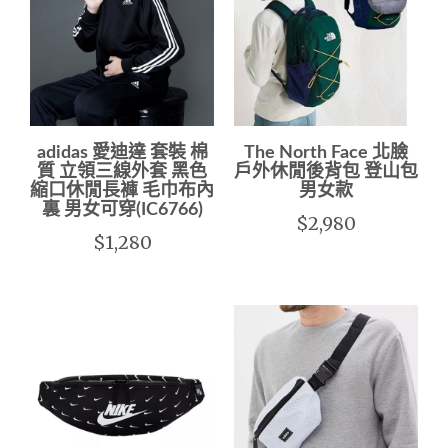
adidas 愛迪達 套裝 棉
The North Face 北臉
質 立領三線外套 黑色
戶外休閒後背包 登山包
縮口休閒長褲 毛巾布內
男女款
裏 男女可穿(IC6766)
$2,980
$1,280