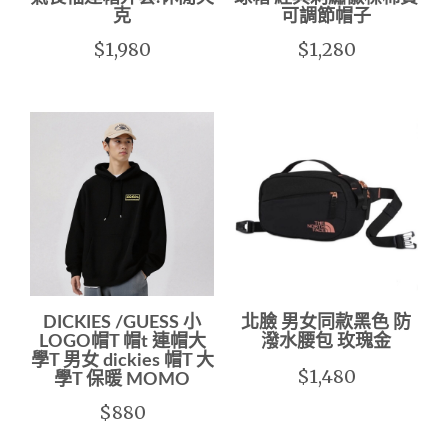
克
可調節帽子
$1,980
$1,280
DICKIES /GUESS 小
北臉 男女同款黑色 防
LOGO帽T 帽t 連帽大
潑水腰包 玫瑰金
學T 男女 dickies 帽T 大
$1,480
學T 保暖 MOMO
$880