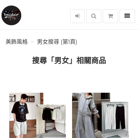
選單
美飾風格
美飾風格
男女搜尋 (第1頁)
搜尋「男女」相關商品