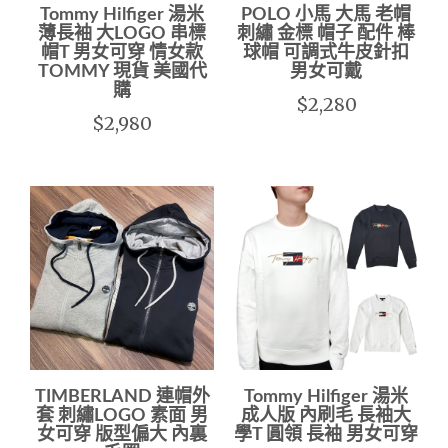
Tommy Hilfiger 湯米
POLO 小馬 大馬 老帽
薄長袖 大LOGO 串標
刺繡 金標 帽子 配件 棒
帽T 男女可穿 情女款
球帽 可調式牛皮針扣
TOMMY 現貨 美國代
男女可戴
購
$2,280
$2,980
TIMBERLAND 連帽外
Tommy Hilfiger 湯米
套 刺繡LOGO 素面 男
成人版 內刷毛 長袖大
女可穿 版型偏大 內裏
學T 圓領 長袖 男女可穿