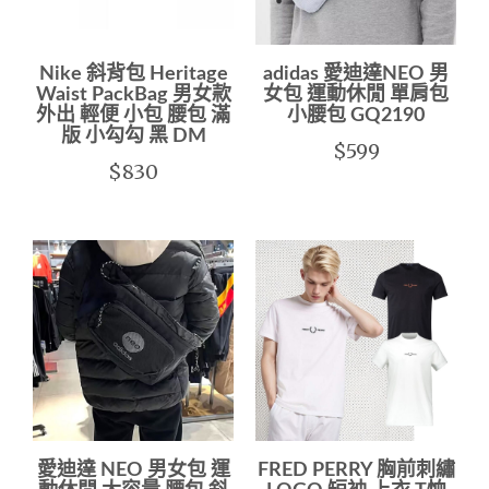
Nike 斜背包 Heritage
adidas 愛迪達NEO 男
Waist PackBag 男女款
女包 運動休閒 單肩包
外出 輕便 小包 腰包 滿
小腰包 GQ2190
版 小勾勾 黑 DM
$599
$830
愛迪達 NEO 男女包 運
FRED PERRY 胸前刺繡