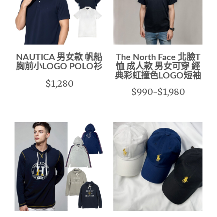
NAUTICA 男女款 帆船
The North Face 北臉T
胸前小LOGO POLO衫
恤 成人款 男女可穿 經
典彩虹撞色LOGO短袖
$1,280
$990-$1,980