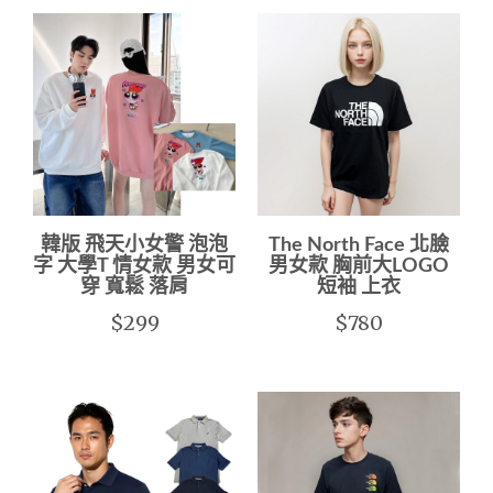
韓版 飛天小女警 泡泡
The North Face 北臉
字 大學T 情女款 男女可
男女款 胸前大LOGO
穿 寬鬆 落肩
短袖 上衣
$299
$780