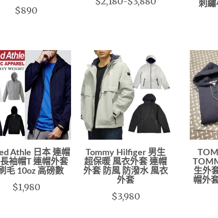
$2,180-$3,880
刺繡
$890
ted Athle 日本 連帽
Tommy Hilfiger 男生
TOM
 長袖帽T 連帽外套
超保暖 風衣外套 連帽
TOM
刷毛 10oz 高磅數
外套 防風 防潑水 風衣
生外套
外套
帽外套
$1,980
$3,980