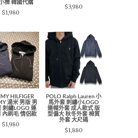
小標 韓國代購
$3,980
$1,980
MY HILFIGER
POLO Ralph Lauren 小
MY 湯米 男版 男
馬外套 刺繡小LOGO
 刺繡LOGO 連
連帽外套 成人款式 版
 內刷毛 情侶款
型偏大 秋冬外套 棉質
外套 大尺碼
$1,980
$1,880