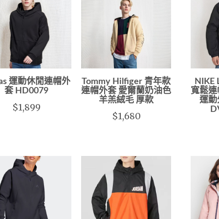
idas 運動休閒連帽外
Tommy Hilfiger 青年款
NIKE
套 HD0079
連帽外套 愛爾蘭奶油色
寬鬆連
羊羔絨毛 厚款
運動
$1,899
D
$1,680