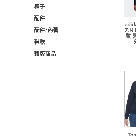
褲子
配件
ad
配件/內著
Z.N
動 
鞋款
韓版商品
To