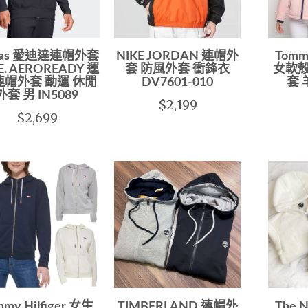
idas 愛迪達連帽外套
NIKE JORDAN 連帽外
Tomm
.E. AEROREADY 運
套 防風外套 衝鋒衣
女軟殼
連帽外套 動運 休閒
DV7601-010
套
外套 男 IN5089
$2,199
$2,699
mmy Hilfiger 女生
TIMBERLAND 連帽外
The 