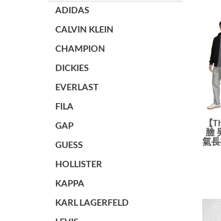
ADIDAS
CALVIN KLEIN
CHAMPION
DICKIES
EVERLAST
FILA
【Th
GAP
臉 
氣長
GUESS
HOLLISTER
KAPPA
KARL LAGERFELD