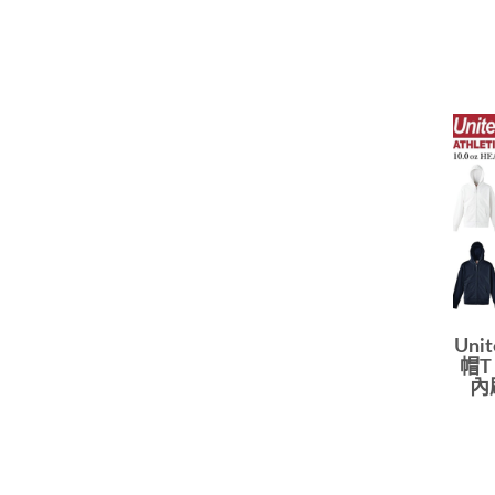
Uni
帽T
內