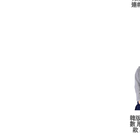
連
韓版
數 
款