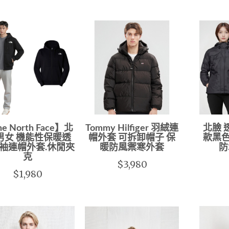
e North Face】北
Tommy Hilfiger 羽絨連
北臉 
男女 機能性保暖透
帽外套 可拆卸帽子 保
款黑色
袖連帽外套.休閒夾
暖防風禦寒外套
防
克
$3,980
$1,980