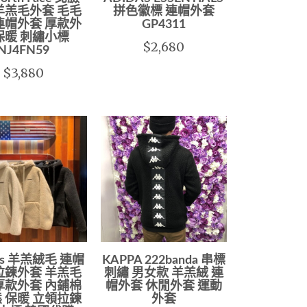
羊羔毛外套 毛毛
拼色徽標 連帽外套
連帽外套 厚款外
GP4311
保暖 刺繡小標
$2,680
NJ4FN59
$3,880
ies 羊羔絨毛 連帽
KAPPA 222banda 串標
拉鍊外套 羊羔毛
刺繡 男女款 羊羔絨 連
厚款外套 內鋪棉
帽外套 休閒外套 運動
 保暖 立領拉鍊
外套