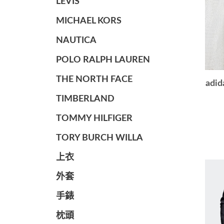
LEVIS
MICHAEL KORS
NAUTICA
POLO RALPH LAUREN
THE NORTH FACE
ad
TIMBERLAND
TOMMY HILFIGER
TORY BURCH WILLA
上衣
外套
手錶
枕頭