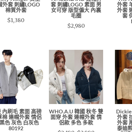
帽外套 刺繡LOGO
套 刺繡LOGO 素面 男
外套 
棉質外套
女可穿 版型偏大 內裏
外套 
毛圈
套 
$1,380
$2,980
 內刷毛 素面 高磅
WHO.A.U 韓國 秋冬 雙
Dick
厚棉 連帽外套 情侶
面穿 外套 連帽外套 情
外套 
 黑色 灰色 白灰色
侶款 多色 多款
外套 
80192
泰迪熊