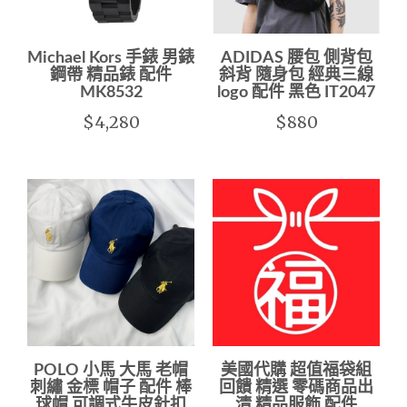
Michael Kors 手錶 男錶
ADIDAS 腰包 側背包
鋼帶 精品錶 配件
斜背 隨身包 經典三線
MK8532
logo 配件 黑色 IT2047
$4,280
$880
POLO 小馬 大馬 老帽
美國代購 超值福袋組
刺繡 金標 帽子 配件 棒
回饋 精選 零碼商品出
球帽 可調式牛皮針扣
清 精品服飾 配件