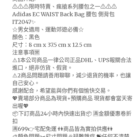
⚠⚠⚠限時特賣、瘋搶系列腰包之一⚠⚠⚠
Adidas EC WAIST Back Bag 腰包 側背包
IT2047✨
☆男女適用、運動郊遊必備☆
顏色：黑色
尺寸：8 cm x 37.5 cm x 12.5 cm
注意事項🈲
⚠️1本公司商品一律公司正品DHL、UPS報關合法
進口，絕非仿貨、假貨。
⚠️2商品問題請善用聊聊，減少退貨的機率，也讓
自己安心。
感謝配合，希望能與你們有個愉快交易。
💖賣場部分商品為現貨+預購商品 現貨都會當天寄
出喔💖
📦下訂商品24小時內快速出貨📦 🈵金額優惠卷折
扣
🈵699👉宅配免運 👫商品皆為實拍供應👫
🎨顏色問題✂️尺寸問題🎉疑難雜症 💝任何不清楚