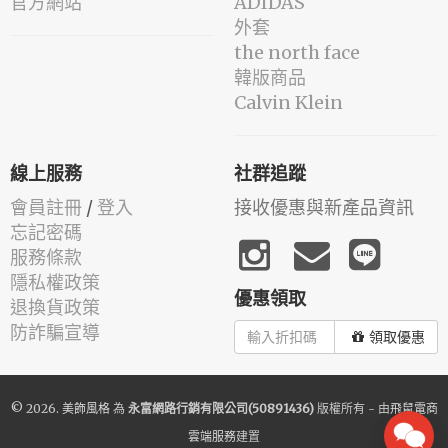
官方網站
ADIDAS
外套
the north face
韓版商品
Calvin Klein
線上服務
社群追蹤
會員註冊
/
登入
接收優惠與新產品資訊
忘記密碼
服務條款
隱私權政策
優惠領取
退換貨政策
防詐騙宣導
領取優惠
© 2026.
美飾風格
為
永富網路行銷有限公司(50891436)
版權所有 - 由
飛鼠電商
雲端服務
建置