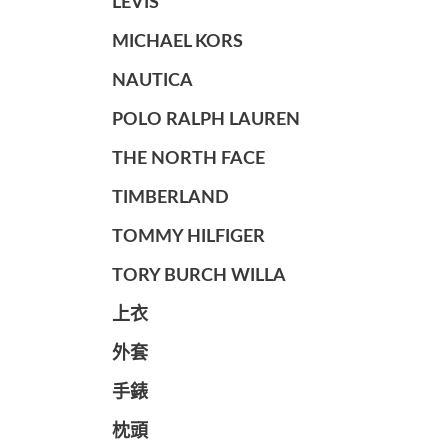
LEVIS
MICHAEL KORS
NAUTICA
POLO RALPH LAUREN
THE NORTH FACE
TIMBERLAND
TOMMY HILFIGER
TORY BURCH WILLA
上衣
外套
手錶
枕頭