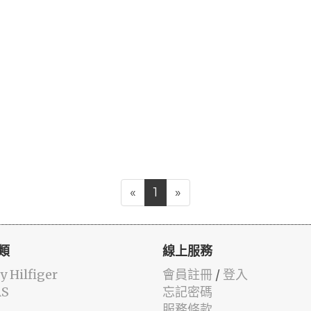
«
1
»
類
線上服務
 Hilfiger
會員註冊
/
登入
AS
忘記密碼
服務條款