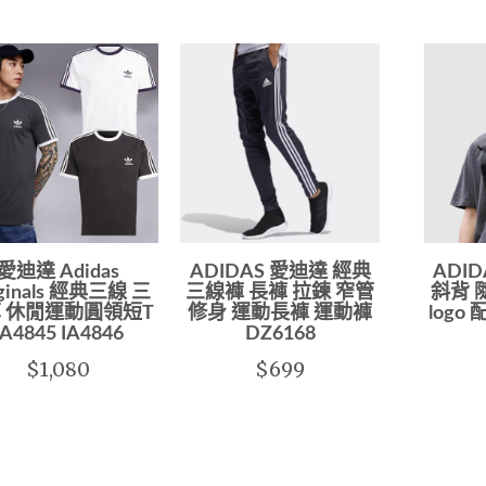
愛迪達 Adidas
ADIDAS 愛迪達 經典
ADI
iginals 經典三線 三
三線褲 長褲 拉鍊 窄管
斜背 
 休閒運動圓領短T
修身 運動長褲 運動褲
logo 
IA4845 IA4846
DZ6168
$1,080
$699