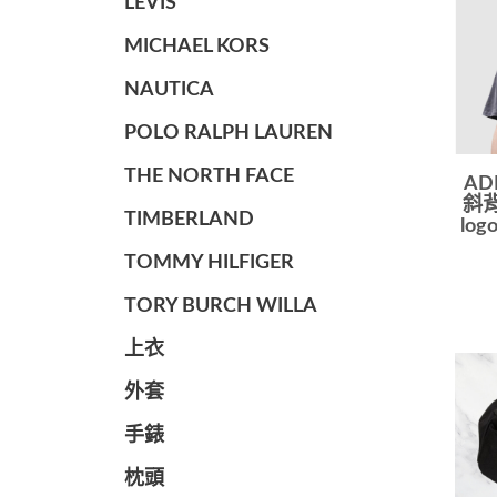
LEVIS
MICHAEL KORS
NAUTICA
POLO RALPH LAUREN
THE NORTH FACE
AD
斜背
TIMBERLAND
log
TOMMY HILFIGER
TORY BURCH WILLA
上衣
外套
手錶
枕頭