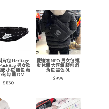
斜背包 Heritage
愛迪達 NEO 男女包 運
 PackBag 男女款
動休閒 大容量 腰包 斜
輕便 小包 腰包 滿
背包 黑色 8L
小勾勾 黑 DM
$999
$830