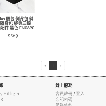
idas 腰包 側背包 斜
 隨身包 經典三線
o 配件 黑色 FN0890
$569
«
1
»
類
線上服務
 Hilfiger
會員註冊
/
登入
AS
忘記密碼
服務條款