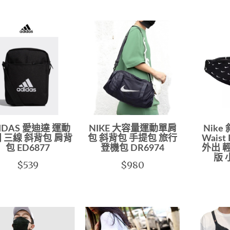
IDAS 愛迪達 運動
NIKE 大容量運動單肩
Nike 
 三線 斜背包 肩背
包 斜背包 手提包 旅行
Waist
包 ED6877
登機包 DR6974
外出 
版 
$539
$980