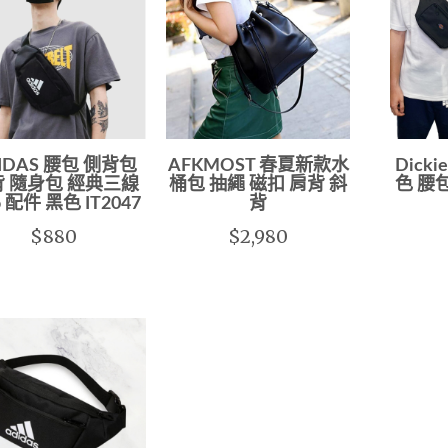
IDAS 腰包 側背包
AFKMOST 春夏新款水
Dick
 隨身包 經典三線
桶包 抽繩 磁扣 肩背 斜
色 腰
o 配件 黑色 IT2047
背
$880
$2,980