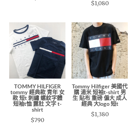
$1,080
TOMMY HILFIGER
Tommy Hilfiger 美國代
tommy 經典款 青年 女
購 湯米 短袖t-shirt 男
款 短t 刺繡 螺紋字體
生 貼布 重磅 偏大 成人
短袖t恤 露肚 文字 t-
經典 大logo 短t
shirt
$1,380
$790