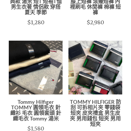
典款 湯米 短T 短袖T恤
膝上短褲 滾邊短褲 內
男生衣著 情侶款 穿搭
裡刷毛 休閒褲 棉褲 短
夏天 季節
褲
$1,280
$2,980
Tommy Hilfiger
TOMMY HILFIGER 防
TOMMY 圓領毛衣 針
刮 可拆相片夾 零錢袋
織衫 毛衣 圓領套頭 針
短夾 皮夾禮盒 男生皮
織毛衣 Tommy 湯米
夾 男用錢包 短夾 男用
短夾
$1,580