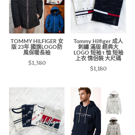
TOMMY HILFIGER 女
Tommy Hilfiger 成人
版 23年 國旗LOGO防
刺繡 滿版 經典大
風保暖長袖
LOGO 短袖 t 恤 短袖
上衣 情侶裝 大尺碼
$1,380
$1,180