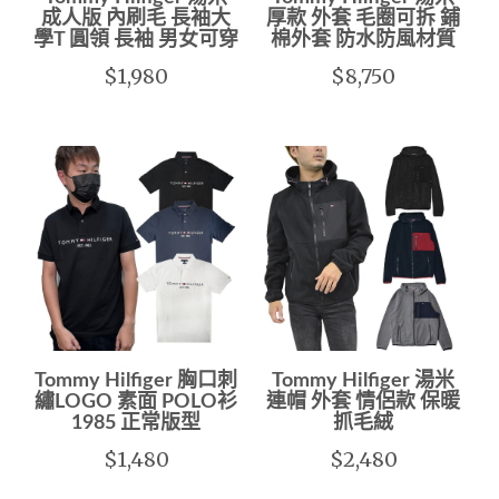
成人版 內刷毛 長袖大
厚款 外套 毛圈可拆 鋪
學T 圓領 長袖 男女可穿
棉外套 防水防風材質
$1,980
$8,750
Tommy Hilfiger 胸口刺
Tommy Hilfiger 湯米
繡LOGO 素面 POLO衫
連帽 外套 情侶款 保暖
1985 正常版型
抓毛絨
$1,480
$2,480