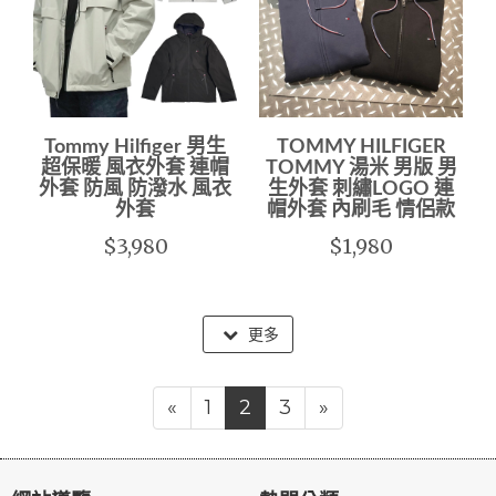
Tommy Hilfiger 男生
TOMMY HILFIGER
超保暖 風衣外套 連帽
TOMMY 湯米 男版 男
外套 防風 防潑水 風衣
生外套 刺繡LOGO 連
外套
帽外套 內刷毛 情侶款
$3,980
$1,980
更多
«
1
2
3
»