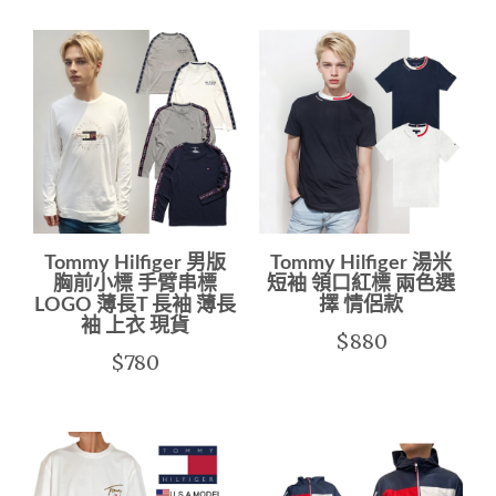
Tommy Hilfiger 男版
Tommy Hilfiger 湯米
胸前小標 手臂串標
短袖 領口紅標 兩色選
LOGO 薄長T 長袖 薄長
擇 情侶款
袖 上衣 現貨
$880
$780