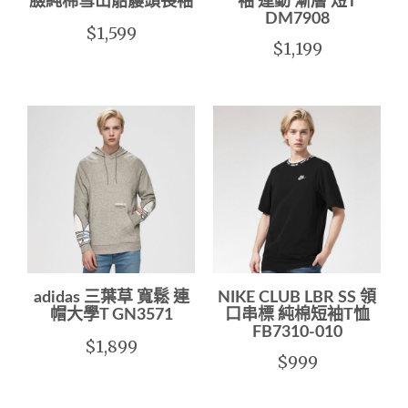
臉純棉雪山骷髏頭長袖
袖 運動 漸層 短T
DM7908
$1,599
$1,199
adidas 三葉草 寬鬆 連
NIKE CLUB LBR SS 領
帽大學T GN3571
口串標 純棉短袖T恤
FB7310-010
$1,899
$999