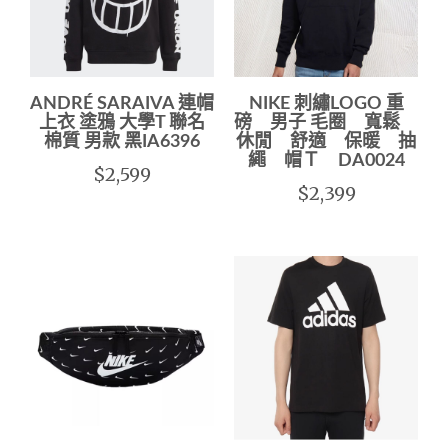
ANDRÉ SARAIVA 連帽
NIKE 刺繡LOGO 重
上衣 塗鴉 大學T 聯名
磅 男子 毛圈 寬鬆
棉質 男款 黑IA6396
休閒 舒適 保暖 抽
繩 帽Ｔ DA0024
$2,599
$2,399