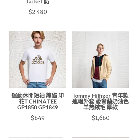
Jacket 防
$2,480
運動休閒短袖 熊貓 印
Tommy Hilfiger 青年款
花T CHINA TEE
連帽外套 愛爾蘭奶油色
GP1850 GP1849
羊羔絨毛 厚款
$849
$1,680