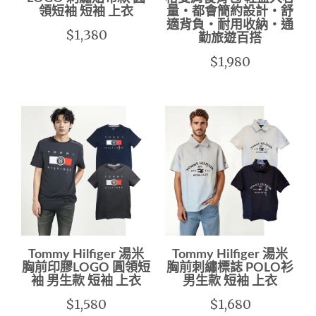
領短袖 短袖 上衣
量・都會簡約設計・舒
適背負・耐用收納・通
$1,380
勤旅遊百搭
$1,980
Tommy Hilfiger 湯米
Tommy Hilfiger 湯米
胸前印膠LOGO 圓領短
胸前刺繡標誌 POLO衫
袖 男生款 短袖 上衣
男生款 短袖 上衣
$1,580
$1,680