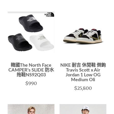
韓國The North Face
NIKE 耐吉 休閒鞋 倒鉤
CAMPER's SLIDE 防水
Travis Scott x Air
拖鞋NS92Q03
Jordan 1 Low OG
Medium Oli
$990
$25,800