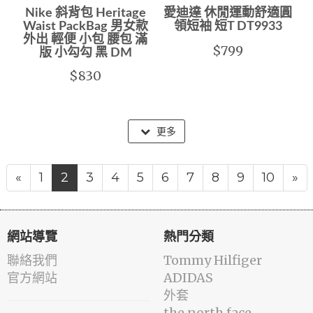
Nike 斜背包 Heritage
愛迪達 休閒運動舒適圓
Waist PackBag 男女款
領短袖 短T DT9933
外出 輕便 小包 腰包 滿
$799
版 小勾勾 黑 DM
$830
更多
«
1
2
3
4
5
6
7
8
9
10
»
網站導覽
熱門分類
聯絡我們
Tommy Hilfiger
官方網站
ADIDAS
外套
the north face