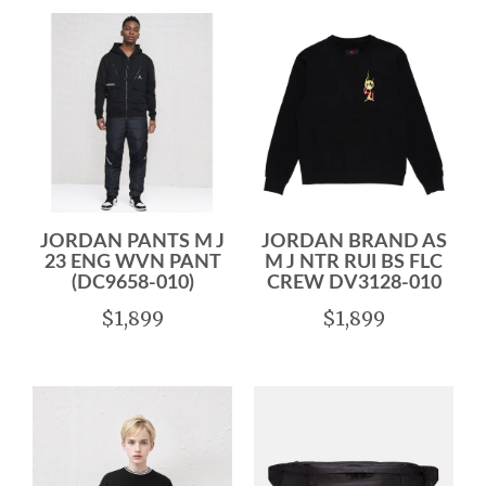
JORDAN PANTS M J
JORDAN BRAND AS
23 ENG WVN PANT
M J NTR RUI BS FLC
(DC9658-010)
CREW DV3128-010
$1,899
$1,899