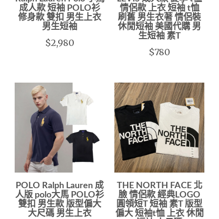
成人款 短袖 POLO衫
情侶款 上衣 短袖 t恤
修身款 雙扣 男生上衣
刷舊 男生衣著 情侶裝
男生短袖
休閒短袖 美國代購 男
生短袖 素T
$2,980
$780
POLO Ralph Lauren 成
THE NORTH FACE 北
人版 polo大馬 POLO衫
臉 情侶款 經典LOGO
雙扣 男生款 版型偏大
圓領短T 短袖 素T 版型
大尺碼 男生上衣
偏大 短袖t恤 上衣 休閒