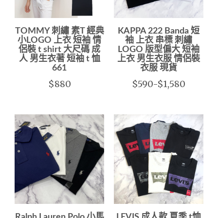
TOMMY 刺繡 素T 經典
KAPPA 222 Banda 短
小LOGO 上衣 短袖 情
袖 上衣 串標 刺繡
侶裝 t shirt 大尺碼 成
LOGO 版型偏大 短袖
人 男生衣著 短袖 t 恤
上衣 男生衣服 情侶裝
661
衣服 現貨
$880
$590-$1,580
Ralph Lauren Polo 小馬
LEVIS 成人款 夏季 t恤