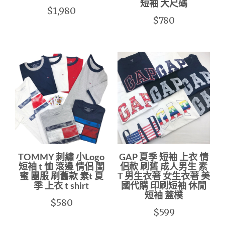
短袖 大尺碼
$1,980
$780
TOMMY 刺繡 小Logo
GAP 夏季 短袖 上衣 情
短袖 t 恤 滾邊 情侶 閨
侶款 刷舊 成人男生 素
蜜 團服 刷舊款 素t 夏
T 男生衣著 女生衣著 美
季 上衣 t shirt
國代購 印刷短袖 休閒
短袖 蓋樸
$580
$599