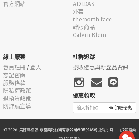
官方網站
ADIDAS
外套
the north face
韓版商品
Calvin Klein
線上服務
社群追蹤
會員註冊
/
登入
接收優惠與新產品資訊
忘記密碼
服務條款
隱私權政策
優惠領取
退換貨政策
防詐騙宣導
領取優惠
© 2026.
美飾風格
為
永富網路行銷有限公司(50891436)
版權所有 - 由
飛鼠電商
雲端服務
建置