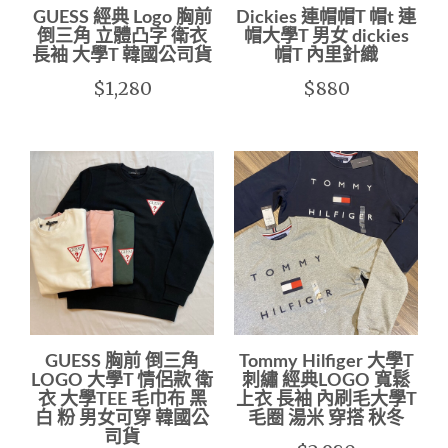
GUESS 經典 Logo 胸前
Dickies 連帽帽T 帽t 連
倒三角 立體凸字 衛衣
帽大學T 男女 dickies
長袖 大學T 韓國公司貨
帽T 內里針織
$1,280
$880
GUESS 胸前 倒三角
Tommy Hilfiger 大學T
LOGO 大學T 情侶款 衛
刺繡 經典LOGO 寬鬆
衣 大學TEE 毛巾布 黑
上衣 長袖 內刷毛大學T
白 粉 男女可穿 韓國公
毛圈 湯米 穿搭 秋冬
司貨