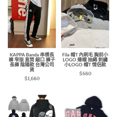
KAPPA Banda 串標長
Fila 帽T 內刷毛 胸前小
褲 窄版 直筒 縮口 褲子
LOGO 連帽 抽繩 刺繡
長褲 陰陽款 台灣公司
小LOGO 帽T 情侶款
貨
$680
$1,680