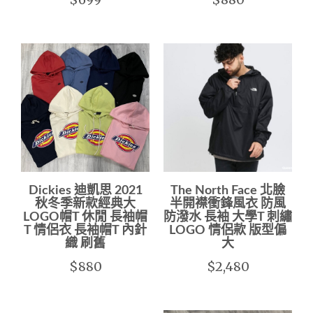
Dickies 迪凱思 2021
The North Face 北臉
秋冬季新款經典大
半開襟衝鋒風衣 防風
LOGO帽T 休閒 長袖帽
防潑水 長袖 大學T 刺繡
T 情侶衣 長袖帽T 內針
LOGO 情侶款 版型偏
織 刷舊
大
$880
$2,480