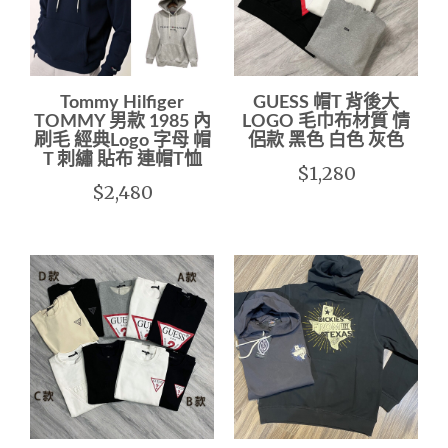
Tommy Hilfiger
GUESS 帽T 背後大
TOMMY 男款 1985 內
LOGO 毛巾布材質 情
刷毛 經典Logo 字母 帽
侶款 黑色 白色 灰色
T 刺繡 貼布 連帽T恤
$1,280
$2,480