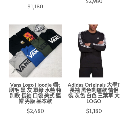
$2,980
$1,180
Vans Logo Hoodie 帽t
Adidas Originals 大學T
刷毛 黑 灰 軍綠 水藍 特
長袖 黑色刺繡款 情侶
別款 長袖 口袋 美式 連
裝 灰色 白色 三葉草 大
帽 男版 基本款
LOGO
$2,480
$1,180