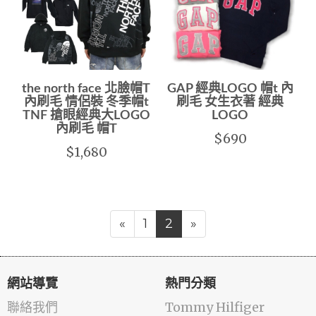
the north face 北臉帽T
GAP 經典LOGO 帽t 內
內刷毛 情侶裝 冬季帽t
刷毛 女生衣著 經典
TNF 搶眼經典大LOGO
LOGO
內刷毛 帽T
$690
$1,680
«
1
2
»
網站導覽
熱門分類
聯絡我們
Tommy Hilfiger