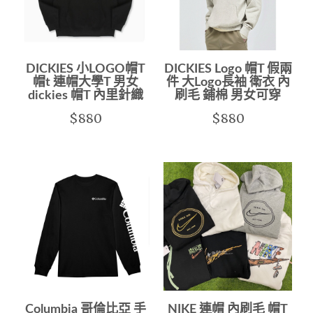
DICKIES 小LOGO帽T
DICKIES Logo 帽T 假兩
帽t 連帽大學T 男女
件 大Logo長袖 衛衣 內
dickies 帽T 內里針織
刷毛 鋪棉 男女可穿
$880
$880
Columbia 哥倫比亞 手
NIKE 連帽 內刷毛 帽T