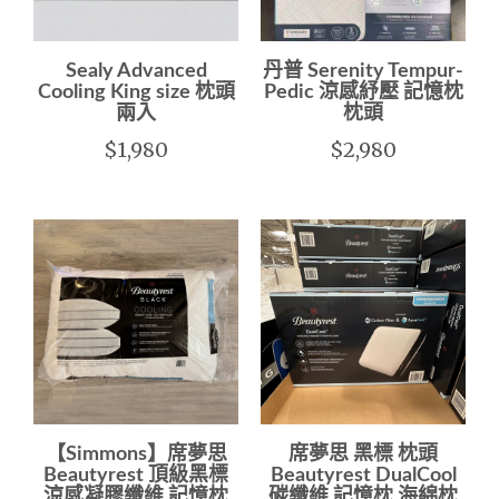
Sealy Advanced
丹普 Serenity Tempur-
Cooling King size 枕頭
Pedic 涼感紓壓 記憶枕
兩入
枕頭
$1,980
$2,980
【Simmons】席夢思
席夢思 黑標 枕頭
Beautyrest 頂級黑標
Beautyrest DualCool
涼感凝膠纖維 記憶枕
碳纖維 記憶枕 海綿枕