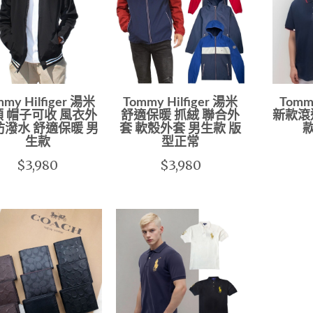
mmy Hilfiger 湯米
Tommy Hilfiger 湯米
Tomm
 帽子可收 風衣外
舒適保暖 抓絨 聯合外
新款滾邊
防潑水 舒適保暖 男
套 軟殼外套 男生款 版
款
生款
型正常
$3,980
$3,980