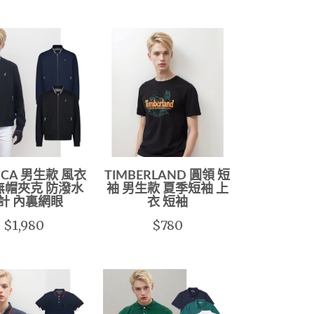
ICA 男生款 風衣
TIMBERLAND 圓領 短
無帽夾克 防潑水
袖 男生款 夏季短袖 上
計 內裏網眼
衣 短袖
$1,980
$780