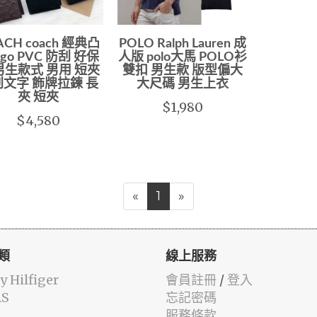
ACH coach 經典凸
POLO Ralph Lauren 成
ogo PVC 防刮 好保
人版 polo大馬 POLO衫
男生款式 男用 短夾
雙扣 男生款 版型偏大
文字 飾牌拉鍊 長
大尺碼 男生上衣
夾 短夾
$1,980
$4,580
«
1
»
類
線上服務
 Hilfiger
會員註冊
/
登入
AS
忘記密碼
服務條款