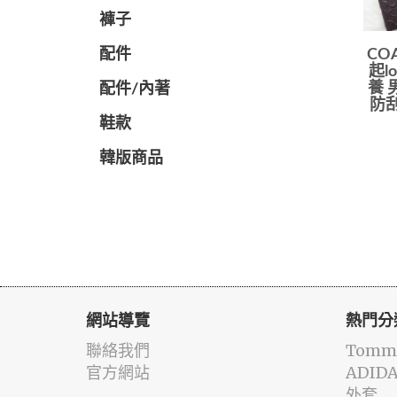
褲子
配件
CO
起l
養 
配件/內著
防刮
鞋款
韓版商品
網站導覽
熱門分
聯絡我們
Tommy
官方網站
ADID
外套