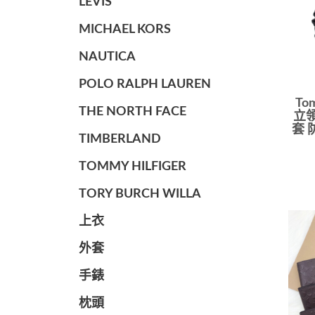
LEVIS
MICHAEL KORS
NAUTICA
POLO RALPH LAUREN
To
THE NORTH FACE
立領
套 
TIMBERLAND
TOMMY HILFIGER
TORY BURCH WILLA
上衣
外套
手錶
枕頭