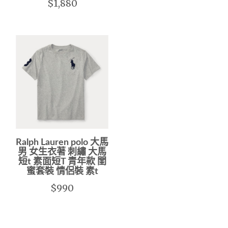
$1,880
Ralph Lauren polo 大馬
男 女生衣著 刺繡 大馬
短t 素面短T 青年款 閨
蜜套裝 情侶裝 素t
$990