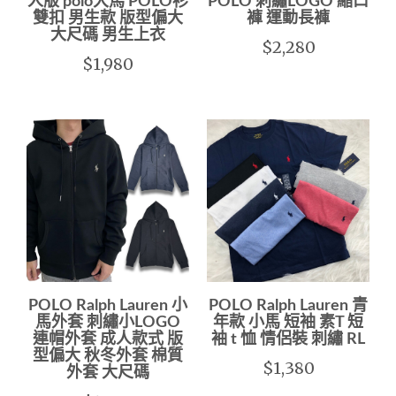
人版 polo大馬 POLO衫
POLO 刺繡LOGO 縮口
雙扣 男生款 版型偏大
褲 運動長褲
大尺碼 男生上衣
$2,280
$1,980
POLO Ralph Lauren 小
POLO Ralph Lauren 青
馬外套 刺繡小LOGO
年款 小馬 短袖 素T 短
連帽外套 成人款式 版
袖 t 恤 情侶裝 刺繡 RL
型偏大 秋冬外套 棉質
$1,380
外套 大尺碼