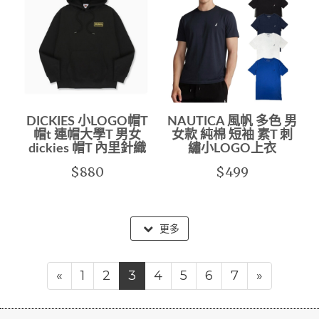
DICKIES 小LOGO帽T
NAUTICA 風帆 多色 男
帽t 連帽大學T 男女
女款 純棉 短袖 素T 刺
dickies 帽T 內里針織
繡小LOGO上衣
$880
$499
更多
«
1
2
3
4
5
6
7
»