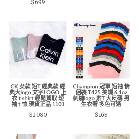
$699
CK 女款 短T 經典款 經
Champion 冠軍 短袖 情
典大logo 文字LOGO 上
侶裝 T425 美規 6.1oz
衣 t shirt 輕鬆駕馭 短
刺繡logo 素T 大尺碼 男
袖 t 恤 現貨正品 1101
生衣著 多色可選
$1,080
$168