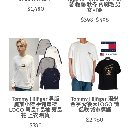
著 帽踢 秋冬 內刷毛 男
$1,480
女可穿
$398-$498
Tommy Hilfiger 男版
Tommy Hilfiger 湯米
胸前小標 手臂串標
金字 背後大LOGO 情
LOGO 薄長T 長袖 薄長
侶款 城市標語
袖 上衣 現貨
$2,980
$780