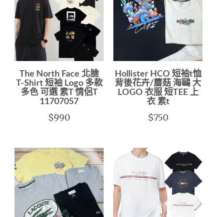
The North Face 北臉
Hollister HCO 短袖t恤
T-Shirt 短袖 Logo 多款
背後花卉/蘑菇 海鷗 大
多色 可選 素T 情侶T
LOGO 衣服 短TEE 上
11707057
衣 素t
$990
$750