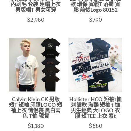
內刷毛 套裝 連帽上衣
款 環保 寬鬆T 落肩 寬
男版帽T 男女可穿
鬆 前後Logo 80152
$2,980
$790
Calvin Klein CK 男版
Hollister HCO 短袖t恤
短T 短袖 印膠LOGO 短
刺繡款 海鷗 短袖 t 恤
袖上衣 情侶裝 黑白兩
男生經典 大LOGO 衣
色 T恤 現貨
服 短TEE 上衣 素t
$1,180
$680