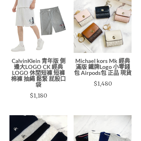
CalvinKlein 青年版 側
Michael kors Mk 經典
邊大LOGO CK 經典
滿版 鐵牌Logo 小零錢
LOGO 休閒短褲 短褲
包 Airpods包 正品 現貨
棉褲 抽繩 鬆緊 屁股口
$1,480
袋
$1,180