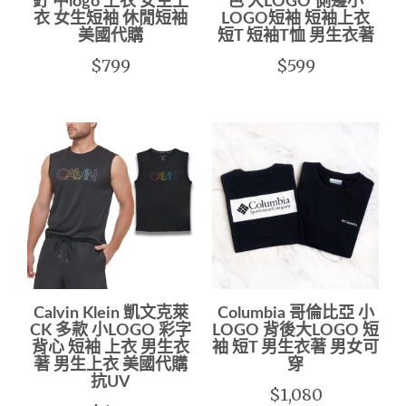
釘 中logo 上衣 女生上
色 大LOGO 側邊小
衣 女生短袖 休閒短袖
LOGO短袖 短袖上衣
美國代購
短T 短袖T恤 男生衣著
$799
$599
Calvin Klein 凱文克萊
Columbia 哥倫比亞 小
CK 多款 小LOGO 彩字
LOGO 背後大LOGO 短
背心 短袖 上衣 男生衣
袖 短T 男生衣著 男女可
著 男生上衣 美國代購
穿
抗UV
$1,080