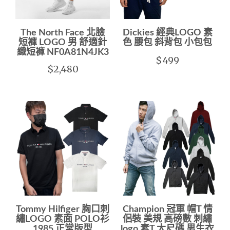
The North Face 北臉
Dickies 經典LOGO 素
短褲 LOGO 男 舒適針
色 腰包 斜背包 小包包
織短褲 NF0A81N4JK3
$499
$2,480
Tommy Hilfiger 胸口刺
Champion 冠軍 帽T 情
繡LOGO 素面 POLO衫
侶裝 美規 高磅數 刺繡
1985 正常版型
logo 素T 大尺碼 男生衣