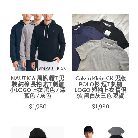
NAUTICA 風帆 帽T 男
Calvin Klein CK 男版
裝 純棉 長袖 素T 刺繡
POLO衫 短T 刺繡
小LOGO上衣 黑色 / 深
LOGO 短袖上衣 情侶
藍色 / 灰色
裝 黑白灰三色 現貨
$1,980
$1,980