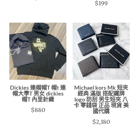
$199
Dickies 連帽帽T 帽t 連
Michael kors Mk 短夾
帽大學T 男女 dickies
經典 滿版 搭配鐵牌
帽T 內里針織
logo 防刮 男生短夾 八
卡 零錢袋 正品 現貨 美
$880
國代購
$2,180