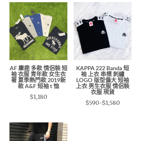
AF 麋鹿 多款 情侶裝 短
KAPPA 222 Banda 短
袖 衣服 青年款 女生衣
袖 上衣 串標 刺繡
著 夏季熱門款 2019新
LOGO 版型偏大 短袖
款 A&F 短袖 t 恤
上衣 男生衣服 情侶裝
衣服 現貨
$1,180
$590-$1,580