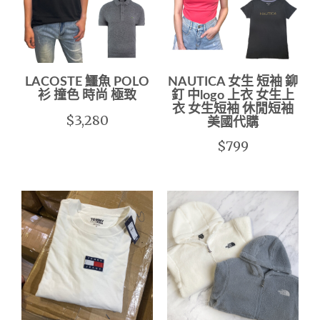
LACOSTE 鱷魚 POLO
NAUTICA 女生 短袖 鉚
衫 撞色 時尚 極致
釘 中logo 上衣 女生上
衣 女生短袖 休閒短袖
$3,280
美國代購
$799