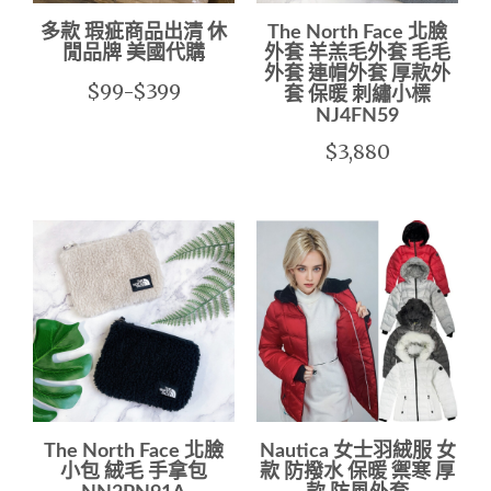
多款 瑕疵商品出清 休
The North Face 北臉
閒品牌 美國代購
外套 羊羔毛外套 毛毛
外套 連帽外套 厚款外
$99-$399
套 保暖 刺繡小標
NJ4FN59
$3,880
The North Face 北臉
Nautica 女士羽絨服 女
小包 絨毛 手拿包
款 防撥水 保暖 禦寒 厚