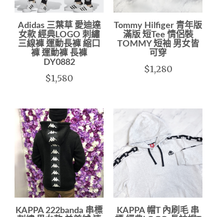
Adidas 三葉草 愛迪達
Tommy Hilfiger 青年版
女款 經典LOGO 刺繡
滿版 短Tee 情侶裝
三線褲 運動長褲 縮口
TOMMY 短袖 男女皆
褲 運動褲 長褲
可穿
DY0882
$1,280
$1,580
KAPPA 222banda 串標
KAPPA 帽T 內刷毛 串