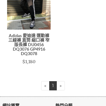
Adidas 愛迪達 運動褲
三線褲 直筒 縮口褲 窄
版長褲 DU0456
DQ3076 GP4916
DQ3078
$1,180
«
1
»