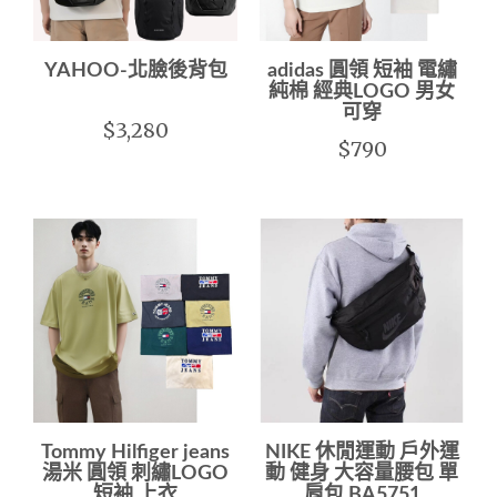
YAHOO-北臉後背包
adidas 圓領 短袖 電繡
純棉 經典LOGO 男女
可穿
$3,280
$790
Tommy Hilfiger jeans
NIKE 休閒運動 戶外運
湯米 圓領 刺繡LOGO
動 健身 大容量腰包 單
短袖 上衣
肩包 BA5751