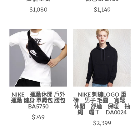
$1,080
$1,149
NIKE 運動休閒 戶外
NIKE 刺繡LOGO 重
運動 健身 單肩包 腰包
磅 男子 毛圈 寬鬆
BA5750
休閒 舒適 保暖 抽
繩 帽Ｔ DA0024
$749
$2,399