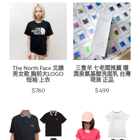
The North Face 北臉
三隻羊 七老闆推薦 嬌
男女款 胸前大LOGO
潤泉氨基酸洗面乳 台灣
短袖 上衣
現貨 正品
$780
$499