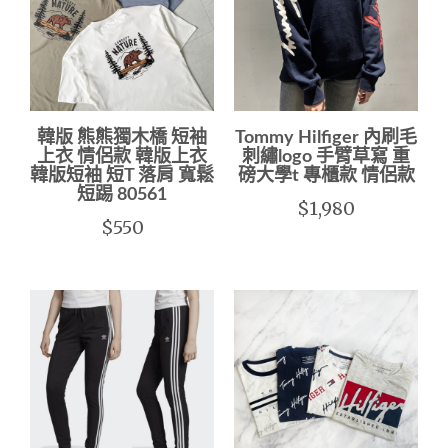
韓版 熊熊獨木橋 短袖
Tommy Hilfiger 內刷毛
上衣 情侶款 韓版上衣
刺繡logo 手臂草寫 重
韓版短袖 短T 落肩 寬鬆
磅大學t 專櫃款 情侶款
短踢 80561
$1,980
$550