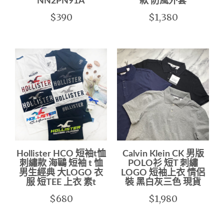
NN2PN91A
款 防風外套
$390
$1,380
Hollister HCO 短袖t恤
Calvin Klein CK 男版
刺繡款 海鷗 短袖 t 恤
POLO衫 短T 刺繡
男生經典 大LOGO 衣
LOGO 短袖上衣 情侶
服 短TEE 上衣 素t
裝 黑白灰三色 現貨
$680
$1,980