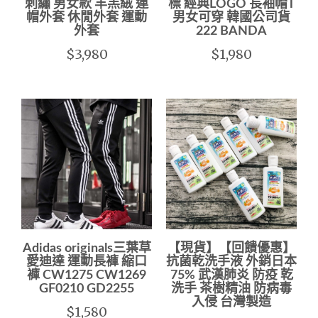
刺繡 男女款 羊羔絨 連
標 經典LOGO 長袖帽T
帽外套 休閒外套 運動
男女可穿 韓國公司貨
外套
222 BANDA
$3,980
$1,980
Adidas originals三葉草
【現貨】【回饋優惠】
愛迪達 運動長褲 縮口
抗菌乾洗手液 外銷日本
褲 CW1275 CW1269
75% 武漢肺炎 防疫 乾
GF0210 GD2255
洗手 茶樹精油 防病毒
入侵 台灣製造
$1,580