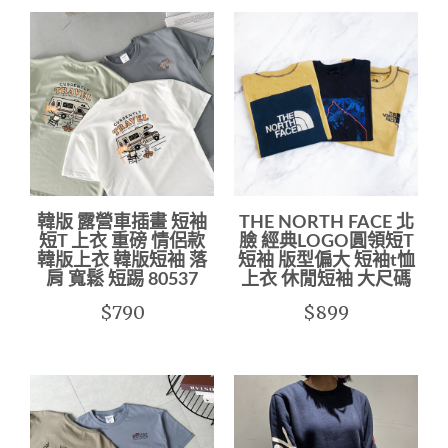
韓版 露營車插畫 短袖
THE NORTH FACE 北
短T 上衣 重磅 情侶款
臉 經典LOGO圓領短T
韓版上衣 韓版短袖 落
短袖 版型偏大 短袖t恤
肩 寬鬆 短踢 80537
上衣 休閒短袖 大尺碼
$790
$899