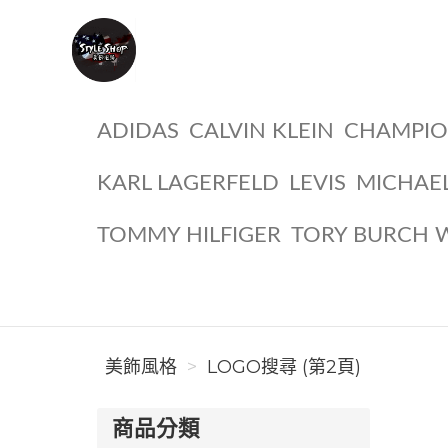
美飾風格
ADIDAS
CALVIN KLEIN
CHAMPI
KARL LAGERFELD
LEVIS
MICHAE
TOMMY HILFIGER
TORY BURCH 
美飾風格
LOGO搜尋 (第2頁)
商品分類