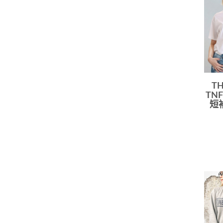
TH
TN
短