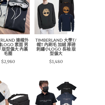
ERLAND 連帽外
TIMBERLAND 大學T/
繡LOGO 素面 男
帽T 內刷毛 加絨 厚磅
 版型偏大 內裏
刺繡小LOGO 長袖 版
毛圈
型偏大
$2,980
$1,480