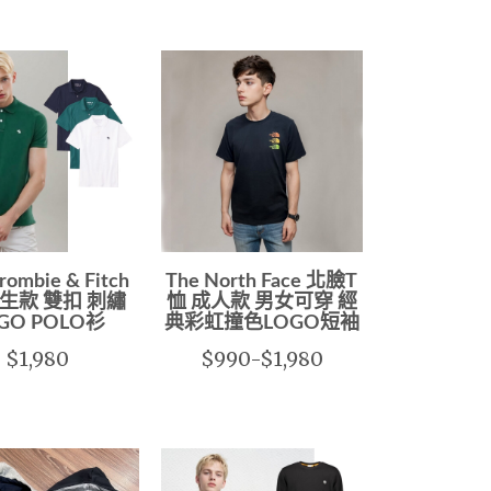
rombie & Fitch
The North Face 北臉T
男生款 雙扣 刺繡
恤 成人款 男女可穿 經
GO POLO衫
典彩虹撞色LOGO短袖
$1,980
$990-$1,980