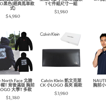
GO黑色(經典馬車款
T七件組尺寸一組
式)
$1,980
$4,980
e North Face 北臉
Calvin Klein 凱文克萊
NAUT
 帽T 背後滿版 胸前
CK 小LOGO 長夾 兩款
胸前小
LOGO 大學T 多款
$3,980
$1,380