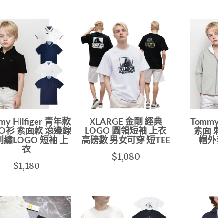
my Hilfiger 青年款
XLARGE 金剛 經典
Tommy
LO衫 素面款 滾邊線
LOGO 圓領短袖 上衣
素面 
刺繡LOGO 短袖 上
高磅數 男女可穿 短TEE
帽外
衣
$1,080
$1,180