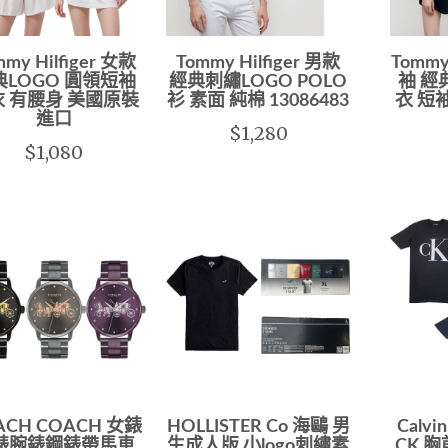
mmy Hilfiger 女款
Tommy Hilfiger 男款
Tommy
典LOGO 圓領短袖
經典刺繡LOGO POLO
袖 經
 有腰身 美國原裝
衫 素面 純棉 13086483
衣 短
進口
$1,280
$1,080
ACH COACH 女錶
HOLLISTER Co 海鷗 男
Calvi
錶腕錶鋼錶帶馬車
生成人版 小logo刺繡素
CK 