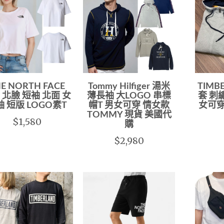
E NORTH FACE
Tommy Hilfiger 湯米
TIMB
F 北臉 短袖 北面 女
薄長袖 大LOGO 串標
套 刺
袖 短版 LOGO素T
帽T 男女可穿 情女款
女可穿
TOMMY 現貨 美國代
$1,580
購
$2,980