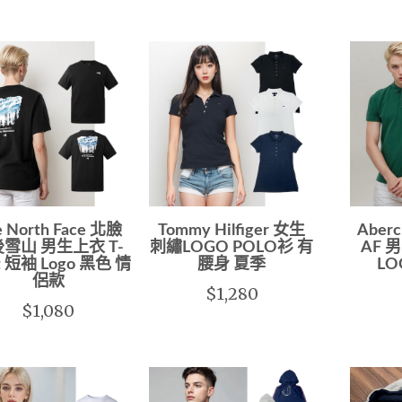
e North Face 北臉
Tommy Hilfiger 女生
Aberc
雪山 男生上衣 T-
刺繡LOGO POLO衫 有
AF 
rt 短袖 Logo 黑色 情
腰身 夏季
LO
侶款
$1,280
$1,080