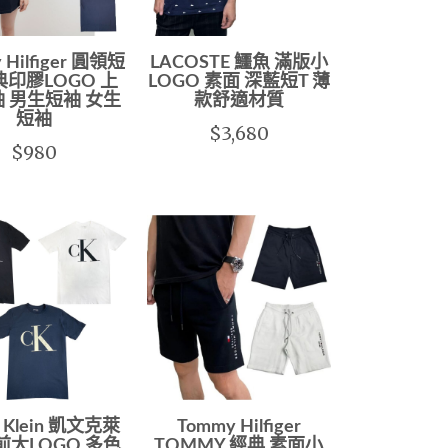
 Hilfiger 圓領短
LACOSTE 鱷魚 滿版小
典印膠LOGO 上
LOGO 素面 深藍短T 薄
袖 男生短袖 女生
款舒適材質
短袖
$3,680
$980
n Klein 凱文克萊
Tommy Hilfiger
胸前大LOGO 多色
TOMMY 經典 素面小