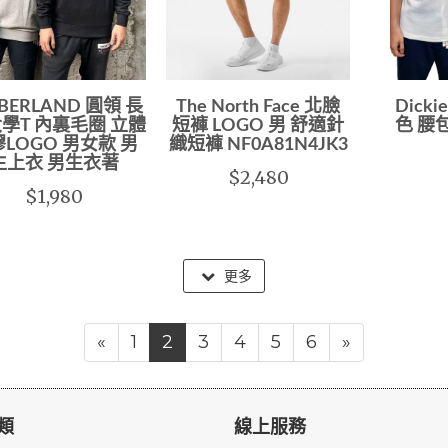
BERLAND 圓領 長
The North Face 北臉
Dick
大學T 內裏毛圈 立體
短褲 LOGO 男 舒適針
色 腰
LOGO 男女款 男
織短褲 NF0A81N4JK3
生上衣 男生衣著
$2,480
$1,980
更多
«
1
2
3
4
5
6
»
類
線上服務