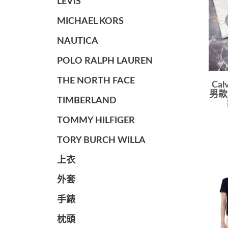
LEVIS
MICHAEL KORS
NAUTICA
POLO RALPH LAUREN
THE NORTH FACE
Cal
男款
TIMBERLAND
TOMMY HILFIGER
TORY BURCH WILLA
上衣
外套
手錶
枕頭