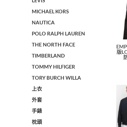
LEVIS
MICHAEL KORS
NAUTICA
POLO RALPH LAUREN
THE NORTH FACE
EMP
版L
TIMBERLAND
TOMMY HILFIGER
TORY BURCH WILLA
上衣
外套
手錶
枕頭