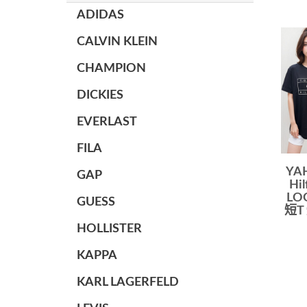
ADIDAS
CALVIN KLEIN
CHAMPION
DICKIES
EVERLAST
FILA
YA
GAP
Hi
LO
GUESS
短T
HOLLISTER
KAPPA
KARL LAGERFELD