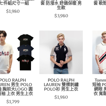
T七件組尺寸一組
套 防潑水 舒適保暖 男
套 軟
生款
$1,980
$3,980
POLO RALPH
POLO RALPH
Tomm
UREN 男生 POLO
LAUREN 雙標刺繡
短袖 P
 胸前大LOGO 圓
POLO衫 男生上衣
網眼 
袖 上衣 男生上衣
衣 寬
$1,980
$1,799