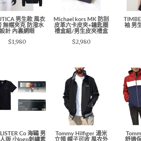
UTICA 男生款 風衣
Michael kors MK 防刮
TIMB
 無帽夾克 防潑水
皮革六卡皮夾+鑰匙圈
袖 男
設計 內裏網眼
禮盒組/男生皮夾禮盒
$1,980
$2,980
LISTER Co 海鷗 男
Tommy Hilfiger 湯米
Tomm
人版 小logo刺繡素
立領 帽子可收 風衣外
舒適保