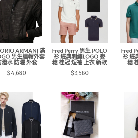
ORIO ARMANI 滿
Fred Perry 男生 POLO
Fred 
OGO 男生連帽外套
衫 經典刺繡LOGO 麥
衫 經
防潑水 防曬 外套
穗 桂冠 短袖 上衣 新款
穗 
$4,680
$3,580