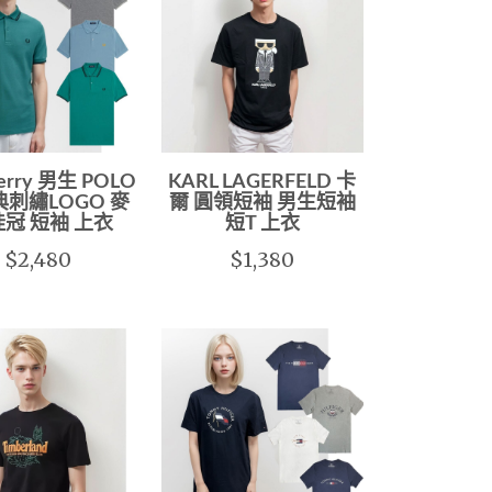
Perry 男生 POLO
KARL LAGERFELD 卡
典刺繡LOGO 麥
爾 圓領短袖 男生短袖
桂冠 短袖 上衣
短T 上衣
$2,480
$1,380