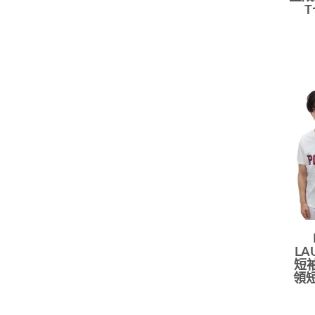
LA
短袖
領短