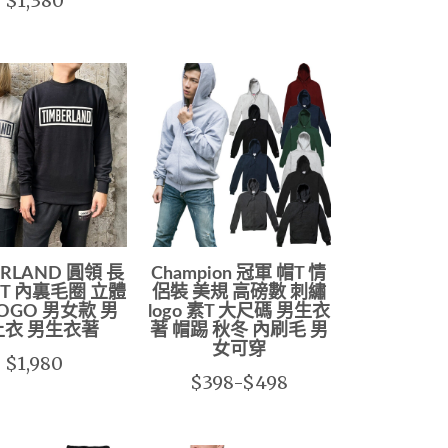
$1,380
ERLAND 圓領 長
Champion 冠軍 帽T 情
T 內裏毛圈 立體
侶裝 美規 高磅數 刺繡
OGO 男女款 男
logo 素T 大尺碼 男生衣
上衣 男生衣著
著 帽踢 秋冬 內刷毛 男
女可穿
$1,980
$398-$498