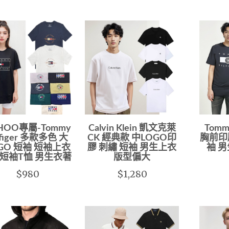
HOO專屬-Tommy
Calvin Klein 凱文克萊
Tomm
lfiger 多款多色 大
CK 經典款 中LOGO印
胸前印
GO 短袖 短袖上衣
膠 刺繡 短袖 男生上衣
袖 男
 短袖T恤 男生衣著
版型偏大
$980
$1,280