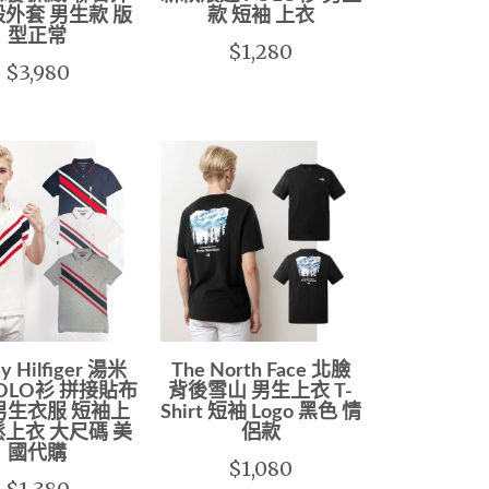
殼外套 男生款 版
款 短袖 上衣
型正常
$1,280
$3,980
y Hilfiger 湯米
The North Face 北臉
OLO衫 拼接貼布
背後雪山 男生上衣 T-
男生衣服 短袖上
Shirt 短袖 Logo 黑色 情
鬆上衣 大尺碼 美
侶款
國代購
$1,080