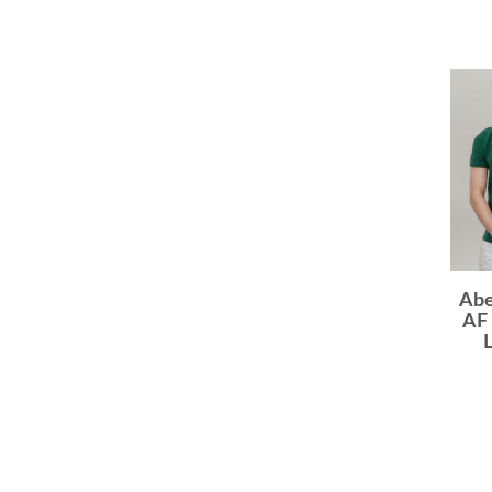
Abe
A