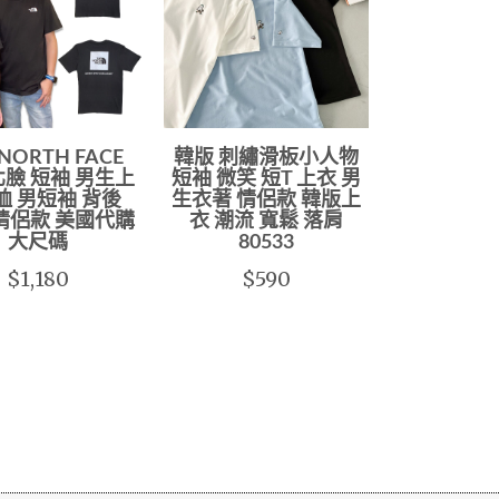
 NORTH FACE
韓版 刺繡滑板小人物
 北臉 短袖 男生上
短袖 微笑 短T 上衣 男
T恤 男短袖 背後
生衣著 情侶款 韓版上
 情侶款 美國代購
衣 潮流 寬鬆 落肩
大尺碼
80533
$1,180
$590