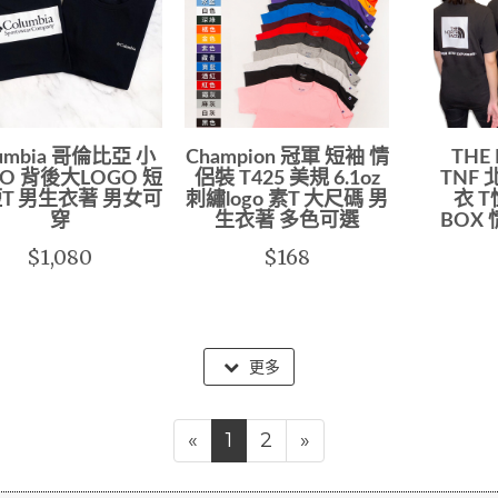
lumbia 哥倫比亞 小
Champion 冠軍 短袖 情
THE
GO 背後大LOGO 短
侶裝 T425 美規 6.1oz
TNF
短T 男生衣著 男女可
刺繡logo 素T 大尺碼 男
衣 
穿
生衣著 多色可選
BOX
$1,080
$168
更多
«
1
2
»