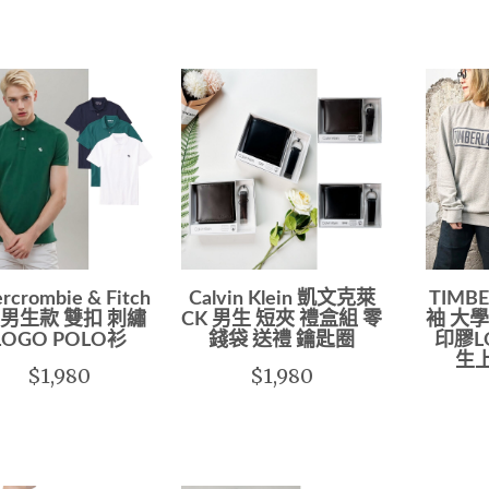
rcrombie & Fitch
Calvin Klein 凱文克萊
TIMB
F 男生款 雙扣 刺繡
CK 男生 短夾 禮盒組 零
袖 大學
LOGO POLO衫
錢袋 送禮 鑰匙圈
印膠L
生
$1,980
$1,980