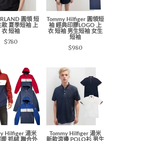
ERLAND 圓領 短
Tommy Hilfiger 圓領短
生款 夏季短袖 上
袖 經典印膠LOGO 上
衣 短袖
衣 短袖 男生短袖 女生
短袖
$780
$980
y Hilfiger 湯米
Tommy Hilfiger 湯米
暖 抓絨 聯合外
新款滾邊 POLO衫 男生